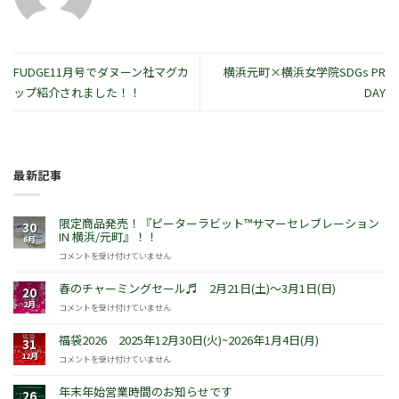
FUDGE11月号でダヌーン社マグカ
横浜元町×横浜女学院SDGs PR
ップ紹介されました！！
DAY
最新記事
限定商品発売！『ピーターラビット™サマーセレブレーション
30
IN 横浜/元町』！！
6月
限
コメントを受け付けていません
定
商
春のチャーミングセール♬ 2月21日(土)～3月1日(日)
20
品
2月
春
コメントを受け付けていません
発
の
売！
チ
福袋2026 2025年12月30日(火)~2026年1月4日(月)
『ピ
31
ャ
ー
12月
福
コメントを受け付けていません
ー
タ
袋
ミ
ー
2026
年末年始営業時間のお知らせです
ン
26
ラ