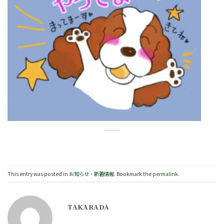
This entry was posted in
お知らせ・新着情報
. Bookmark the
permalink
.
TAKARADA