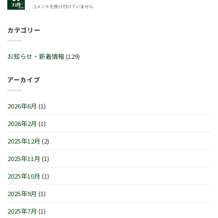
2025
グ
12月
年
コメントを受け付けていません
ビ
年
セ
末
ッ
12
ー
年
ト
月
ル
カテゴリー
始
™
30
♬
営
サ
日
2
業
マ
(火)~2026
月
時
ー
お知らせ・新着情報
(129)
年
21
間
セ
1
日
の
レ
月
(土)
お
ブ
アーカイブ
4
～
知
レ
日
3
ら
ー
(月)
月
せ
シ
は
2026年6月
(1)
1
で
ョ
日
す
ン
(日)
2026年2月
(1)
は
IN
は
横
浜/
2025年12月
(2)
元
町』！！
2025年11月
(1)
は
2025年10月
(1)
2025年9月
(1)
2025年7月
(1)