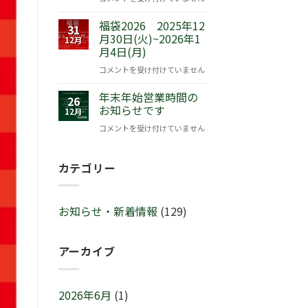
『ピ
の
ー
福袋2026 2025年12
チ
31
タ
月30日(火)~2026年1
ャ
12月
月4日(月)
ー
ー
ラ
ミ
福
コメントを受け付けていません
ビ
ン
袋
ッ
グ
年末年始営業時間の
2026
26
ト
セ
お知らせです
2025
12月
™
ー
年
年
コメントを受け付けていません
サ
ル
12
末
マ
♬
月
年
ー
2
カテゴリー
30
始
セ
月
日
営
レ
21
(火)~2026
業
ブ
日
年
お知らせ・新着情報
(129)
時
レ
(土)
1
間
ー
～
月
の
シ
3
4
アーカイブ
お
ョ
月
日
知
ン
1
(月)
ら
IN
日
は
せ
2026年6月
(1)
横
(日)
で