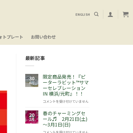
ENGLISH
ォトプレート
お問い合わせ
最新記事
限定商品発売！『ピ
30
ーターラビット™サマ
6月
ーセレブレーション
IN 横浜/元町』！！
限
コメントを受け付けていません
定
春のチャーミングセ
商
20
ール♬ 2月21日(土)
品
2月
～3月1日(日)
発
売！
春
コメントを受け付けていません