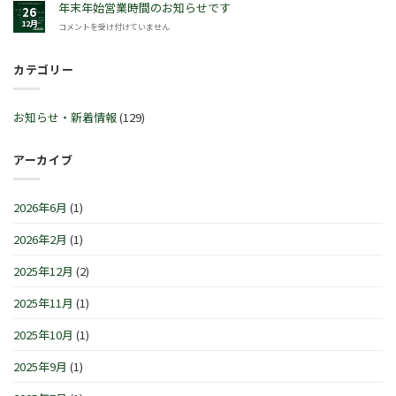
2026
年末年始営業時間のお知らせです
ン
26
ラ
2025
グ
12月
年
コメントを受け付けていません
ビ
年
セ
末
ッ
12
ー
年
ト
月
ル
カテゴリー
始
™
30
♬
営
サ
日
2
業
マ
(火)~2026
月
時
ー
お知らせ・新着情報
(129)
年
21
間
セ
1
日
の
レ
月
(土)
お
ブ
アーカイブ
4
～
知
レ
日
3
ら
ー
(月)
月
せ
シ
は
2026年6月
(1)
1
で
ョ
日
す
ン
(日)
2026年2月
(1)
は
IN
は
横
浜/
2025年12月
(2)
元
町』！！
2025年11月
(1)
は
2025年10月
(1)
2025年9月
(1)