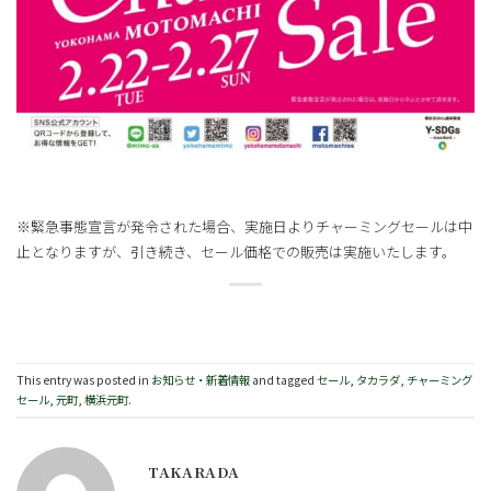
※緊急事態宣言が発令された場合、実施日よりチャーミングセールは中
止となりますが、引き続き、セール価格での販売は実施いたします。
This entry was posted in
お知らせ・新着情報
and tagged
セール
,
タカラダ
,
チャーミング
セール
,
元町
,
横浜元町
.
TAKARADA