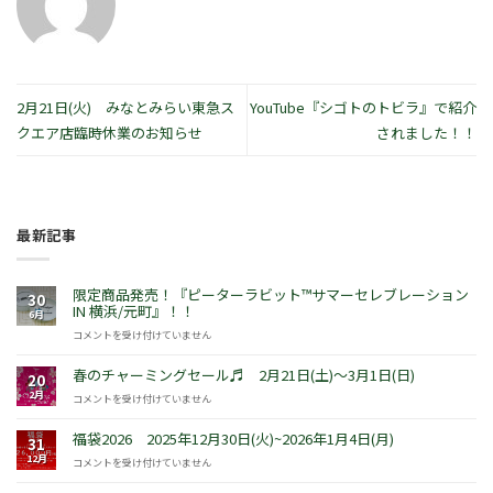
2月21日(火) みなとみらい東急ス
YouTube『シゴトのトビラ』で紹介
クエア店臨時休業のお知らせ
されました！！
最新記事
限定商品発売！『ピーターラビット™サマーセレブレーション
30
IN 横浜/元町』！！
6月
限
コメントを受け付けていません
定
商
春のチャーミングセール♬ 2月21日(土)～3月1日(日)
20
品
2月
春
コメントを受け付けていません
発
の
売！
チ
福袋2026 2025年12月30日(火)~2026年1月4日(月)
『ピ
31
ャ
ー
12月
福
コメントを受け付けていません
ー
タ
袋
ミ
ー