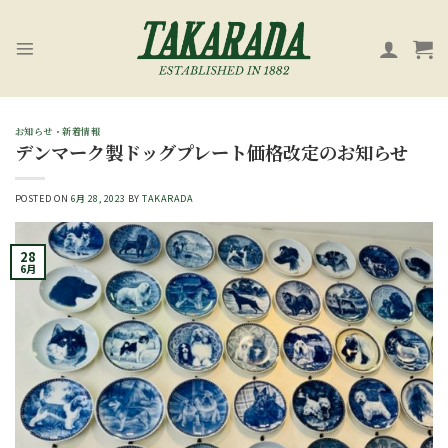
Skip
to
content
お知らせ・新着情報
デンマーク製ドッグプレート価格改定のお知らせ
POSTED ON
6月 28, 2023
BY
TAKARADA
28
6月