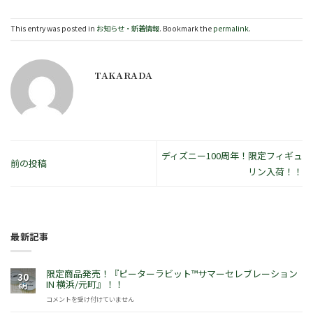
This entry was posted in
お知らせ・新着情報
. Bookmark the
permalink
.
TAKARADA
ディズニー100周年！限定フィギュ
前の投稿
リン入荷！！
最新記事
限定商品発売！『ピーターラビット™サマーセレブレーション
30
IN 横浜/元町』！！
6月
限
コメントを受け付けていません
定