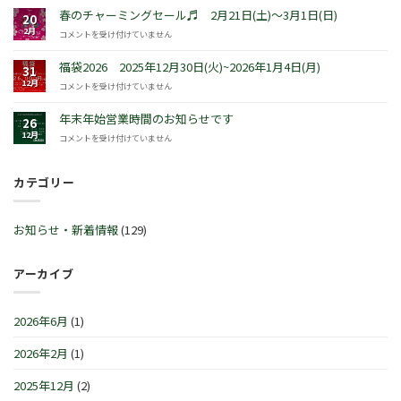
商
春のチャーミングセール♬ 2月21日(土)～3月1日(日)
20
品
2月
春
コメントを受け付けていません
発
の
売！
チ
福袋2026 2025年12月30日(火)~2026年1月4日(月)
『ピ
31
ャ
ー
12月
福
コメントを受け付けていません
ー
タ
袋
ミ
ー
2026
年末年始営業時間のお知らせです
ン
26
ラ
2025
グ
12月
年
コメントを受け付けていません
ビ
年
セ
末
ッ
12
ー
年
ト
月
ル
カテゴリー
始
™
30
♬
営
サ
日
2
業
マ
(火)~2026
月
時
ー
お知らせ・新着情報
(129)
年
21
間
セ
1
日
の
レ
月
(土)
お
ブ
アーカイブ
4
～
知
レ
日
3
ら
ー
(月)
月
せ
シ
は
2026年6月
(1)
1
で
ョ
日
す
ン
(日)
2026年2月
(1)
は
IN
は
横
浜/
2025年12月
(2)
元