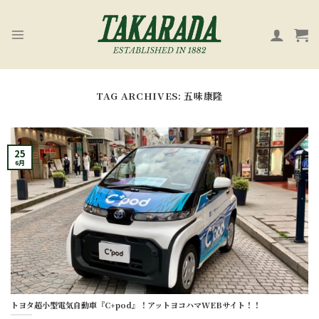
Skip
to
content
TAG ARCHIVES:
五味康隆
25
6月
トヨタ超小型電気自動車『C+pod』！アットヨコハマWEBサイト！！