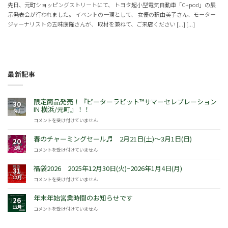
先日、元町ショッピングストリートにて、 トヨタ超小型電気自動車「C+pod」の展
示発表会が行われました。 イベントの一環として、 女優の釈由美子さん、モーター
ジャーナリストの五味康隆さんが、 取材を兼ねて、ご来店ください [...] [...]
最新記事
限定商品発売！『ピーターラビット™サマーセレブレーション
30
IN 横浜/元町』！！
6月
限
コメントを受け付けていません
定
商
春のチャーミングセール♬ 2月21日(土)～3月1日(日)
20
品
2月
春
コメントを受け付けていません
発
の
売！
チ
福袋2026 2025年12月30日(火)~2026年1月4日(月)
『ピ
31
ャ
ー
12月
福
コメントを受け付けていません
ー
タ
袋
ミ
ー
2026
年末年始営業時間のお知らせです
ン
26
ラ
2025
グ
12月
年
コメントを受け付けていません
ビ
年
セ
末
ッ
12
ー
年
ト
月