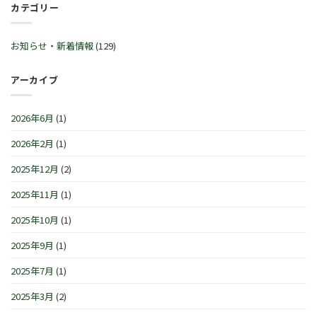
ル
カテゴリー
始
™
30
♬
営
サ
日
2
業
マ
(火)~2026
月
時
ー
お知らせ・新着情報
(129)
年
21
間
セ
1
日
の
レ
月
(土)
お
ブ
アーカイブ
4
～
知
レ
日
3
ら
ー
(月)
月
せ
シ
は
2026年6月
(1)
1
で
ョ
日
す
ン
(日)
2026年2月
(1)
は
IN
は
横
浜/
2025年12月
(2)
元
町』！！
2025年11月
(1)
は
2025年10月
(1)
2025年9月
(1)
2025年7月
(1)
2025年3月
(2)