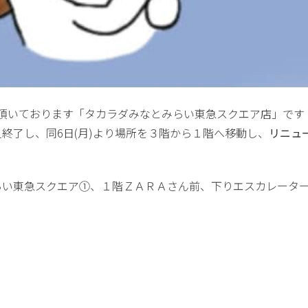
ご愛顧頂いております「タカラダみなとみらい東急スクエア店」です
一旦終了し、同6日(月)より場所を３階から１階へ移動し、
リニュ
らい東急スクエア①、１階ＺＡＲＡさん前、下りエスカレータ