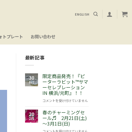
ENGLISH
ォトプレート
お問い合わせ
最新記事
限定商品発売！『ピ
30
ーターラビット™サマ
6月
ーセレブレーション
IN 横浜/元町』！！
限
コメントを受け付けていません
定
春のチャーミングセ
商
20
ール♬ 2月21日(土)
品
2月
～3月1日(日)
発
売！
春
コメントを受け付けていません