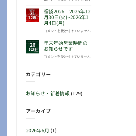
『ピ
の
ー
福袋2026 2025年12
チ
31
タ
月30日(火)~2026年1
ャ
12月
月4日(月)
ー
ー
ラ
ミ
福
コメントを受け付けていません
ビ
ン
袋
ッ
グ
年末年始営業時間の
2026
26
ト
セ
お知らせです
2025
12月
™
ー
年
年
コメントを受け付けていません
サ
ル
12
末
マ
♬
月
年
ー
2
カテゴリー
30
始
セ
月
日
営
レ
21
(火)~2026
業
ブ
日
年
お知らせ・新着情報
(129)
時
レ
(土)
1
間
ー
～
月
の
シ
3
4
アーカイブ
お
ョ
月
日
知
ン
1
(月)
ら
IN
日
は
せ
2026年6月
(1)
横
(日)
で