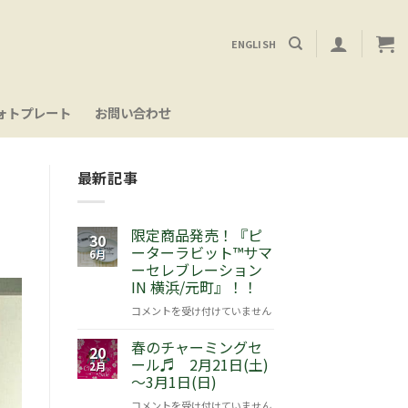
ENGLISH
ォトプレート
お問い合わせ
最新記事
！
限定商品発売！『ピ
30
ーターラビット™サマ
6月
ーセレブレーション
IN 横浜/元町』！！
限
コメントを受け付けていません
定
春のチャーミングセ
商
20
ール♬ 2月21日(土)
品
2月
～3月1日(日)
発
売！
春
コメントを受け付けていません