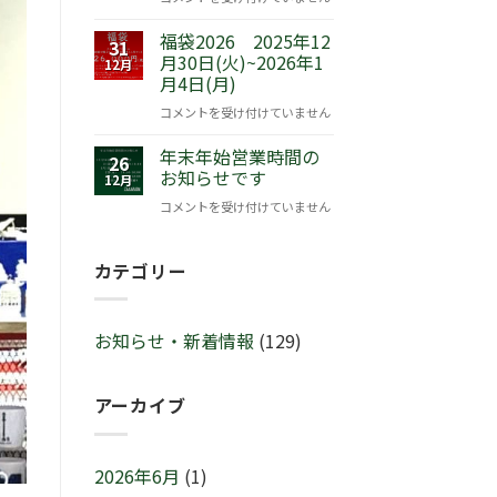
『ピ
の
ー
福袋2026 2025年12
チ
31
タ
月30日(火)~2026年1
ャ
12月
月4日(月)
ー
ー
ラ
ミ
福
コメントを受け付けていません
ビ
ン
袋
ッ
グ
年末年始営業時間の
2026
26
ト
セ
お知らせです
2025
12月
™
ー
年
年
コメントを受け付けていません
サ
ル
12
末
マ
♬
月
年
ー
2
カテゴリー
30
始
セ
月
日
営
レ
21
(火)~2026
業
ブ
日
年
お知らせ・新着情報
(129)
時
レ
(土)
1
間
ー
～
月
の
シ
3
4
アーカイブ
お
ョ
月
日
知
ン
1
(月)
ら
IN
日
は
せ
2026年6月
(1)
横
(日)
で