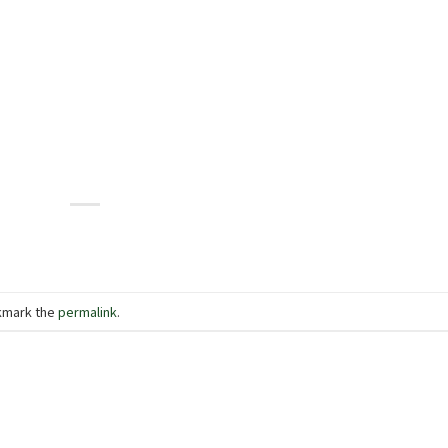
kmark the
permalink
.