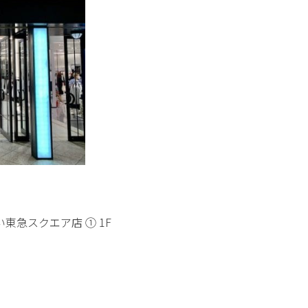
東急スクエア店 ① 1F