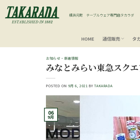
Skip
to
横浜元町 テーブルウェア専門店タカラダ
content
HOME
通信販売
タ
お知らせ・新着情報
みなとみらい東急スクエ
POSTED ON
9月 6, 2021
BY
TAKARADA
06
9月